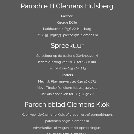
Parochie H Clemens Hulsberg
Pastoor
:
George Dölle
Kerkheuvel 7, 6336 AX Hulsberg
Tel. 045-4051273, pastoor@h-clemens.nl
Spreekuur
Spreekuur op de pastorie (Kerkheuvel 7)
Iedere dinsdag van 10.00 tot 12.00 uur
Tel. pastorie 045 4051273
Kosters
Mevr. J. Pluymaekers tel. 045 4051872
Mevr. Tineke Renckens tel. 045 4052012
Dhr. Aloïs Voncken tel. 045-4052884
Parochieblad Clemens Klok
Kopij voor de Clemens-Klok, of vragen en/of opmerkingen:
parochieblad@h-clemens.nl
Advertenties, of vragen en/of opmerkingen: