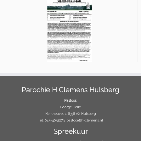
Parochie H Clemens Hulsberg
Pastoor
:
George Dölle
Kerkheuvel 7, 6336 AX Hulsberg
Tel. 045-4051273, pastoor@h-clemens.nl
Spreekuur