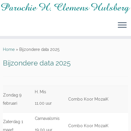
Ga
naar
Home
»
Bijzondere data 2025
inhoud
Bijzondere data 2025
H. Mis
Zondag 9
Combo Koor MozaiK
februari
11.00 uur
Carnavalsmis
Zaterdag 1
Combo Koor MozaiK
maart
19.00 uur