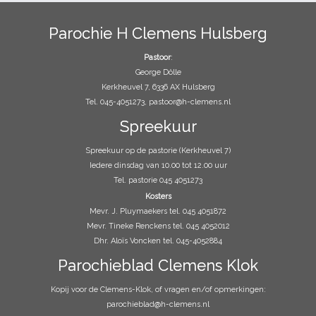
Parochie H Clemens Hulsberg
Pastoor
:
George Dölle
Kerkheuvel 7, 6336 AX Hulsberg
Tel. 045-4051273, pastoor@h-clemens.nl
Spreekuur
Spreekuur op de pastorie (Kerkheuvel 7)
Iedere dinsdag van 10.00 tot 12.00 uur
Tel. pastorie 045 4051273
Kosters
Mevr. J. Pluymaekers tel. 045 4051872
Mevr. Tineke Renckens tel. 045 4052012
Dhr. Aloïs Voncken tel. 045-4052884
Parochieblad Clemens Klok
Kopij voor de Clemens-Klok, of vragen en/of opmerkingen:
parochieblad@h-clemens.nl